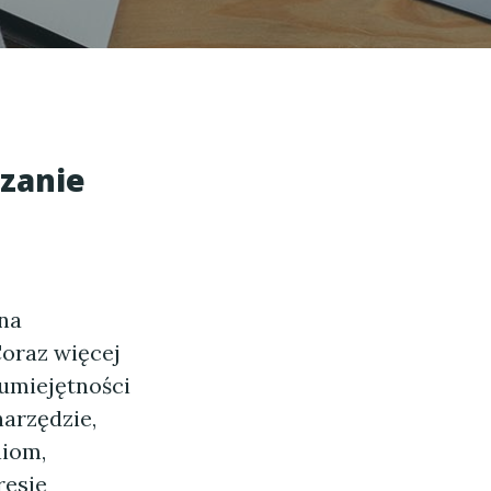
ązanie
na
Coraz więcej
 umiejętności
arzędzie,
niom,
resie