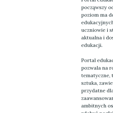
począwszy od
poziom ma d
edukacyjnych
uczniowie i 
aktualna i d
edukacji.
Portal edukac
pozwala na r
tematyczne, t
sztuka, zawi
przydatne dl
zaawansowany
ambitnych os