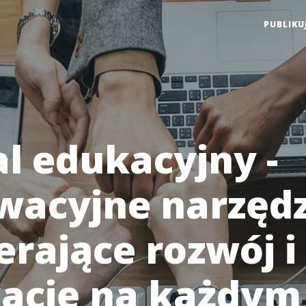
PUBLIKU
al edukacyjny -
wacyjne narzędz
erające rozwój i
ację na każdym