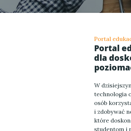
Portal eduka
Portal e
dla dosk
pozioma
W dzisiejszy
technologia 
osób korzyst
i zdobywać n
które doskona
studentom i 