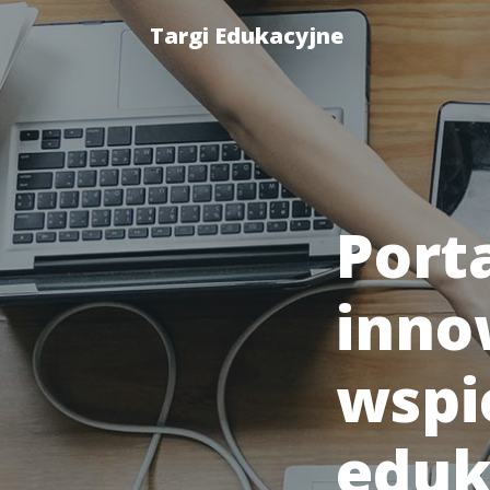
Targi Edukacyjne
Port
inno
wspi
eduk