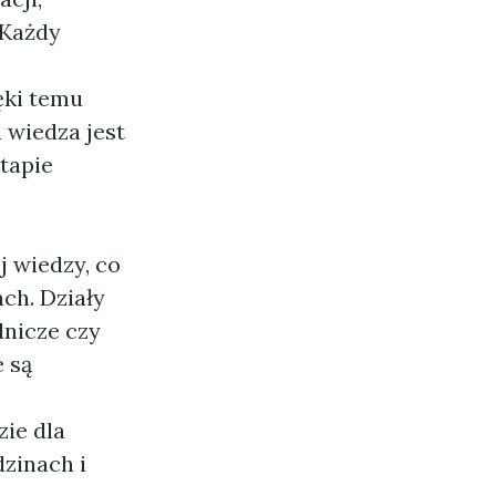
 Każdy
ęki temu
 wiedza jest
tapie
j wiedzy, co
ch. Działy
dnicze czy
 są
ie dla
dzinach i