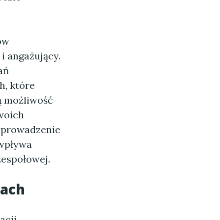
ów
i angażujący.
ań
h, które
ą możliwość
swoich
ż prowadzenie
 wpływa
zespołowej.
mach
cji,