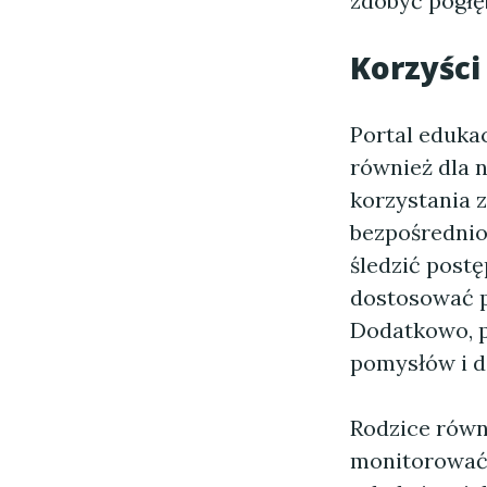
zdobyć pogłę
Korzyści
Portal edukac
również dla 
korzystania 
bezpośrednio
śledzić post
dostosować p
Dodatkowo, p
pomysłów i d
Rodzice równ
monitorować 