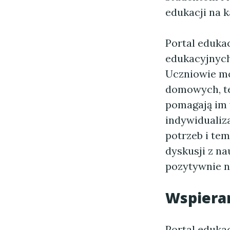
edukacji na 
Portal eduka
edukacyjnych
Uczniowie mo
domowych, te
pomagają im 
indywidualiz
potrzeb i te
dyskusji z n
pozytywnie n
Wspieran
Portal eduka