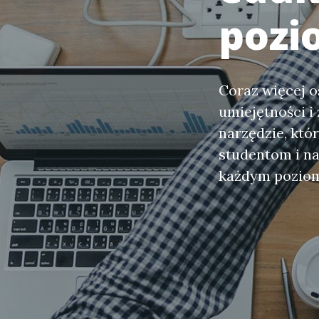
pozi
Coraz więcej o
umiejętności i
narzędzie, któ
studentom i na
każdym pozio