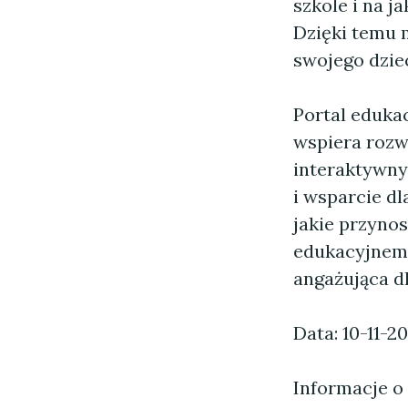
szkole i na 
Dzięki temu 
swojego dziec
Portal eduka
wspiera rozw
interaktywny
i wsparcie dl
jakie przynos
edukacyjnemu,
angażująca d
Data: 10-11-2
Informacje o