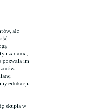
ntów, ale
wość
ogą
y i zadania,
co pozwala im
zniów.
mianę
iny edukacji.
y
ię skupia w