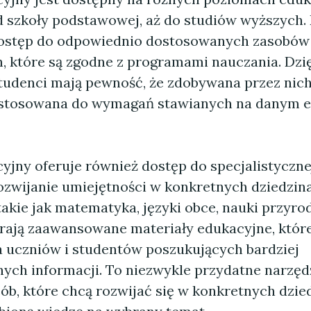
 szkoły podstawowej, aż do studiów wyższych.
ostęp do odpowiednio dostosowanych zasobów
, które są zgodne z programami nauczania. Dzi
studenci mają pewność, że zdobywana przez nich
ostosowana do wymagań stawianych na danym e
yjny oferuje również dostęp do specjalistyczne
ozwijanie umiejętności w konkretnych dziedzina
akie jak matematyka, języki obce, nauki przyro
erają zaawansowane materiały edukacyjne, które
a uczniów i studentów poszukujących bardziej
ch informacji. To niezwykle przydatne narzędz
ób, które chcą rozwijać się w konkretnych dzie