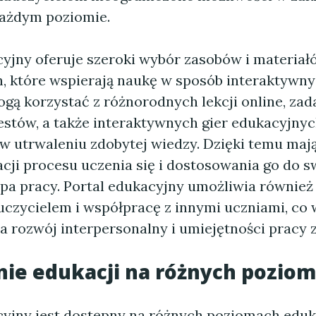
każdym poziomie.
cyjny oferuje szeroki wybór zasobów i materiał
, które wspierają naukę w sposób interaktywny 
gą korzystać z różnorodnych lekcji online, zad
stów, a także interaktywnych gier edukacyjnyc
w utrwaleniu zdobytej wiedzy. Dzięki temu maj
acji procesu uczenia się i dostosowania go do 
mpa pracy. Portal edukacyjny umożliwia równie
auczycielem i współpracę z innymi uczniami, co
a rozwój interpersonalny i umiejętności pracy 
ie edukacji na różnych pozio
cyjny jest dostępny na różnych poziomach eduka