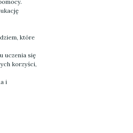
 pomocy.
dukację
dziem, które
u uczenia się
nych korzyści,
a i