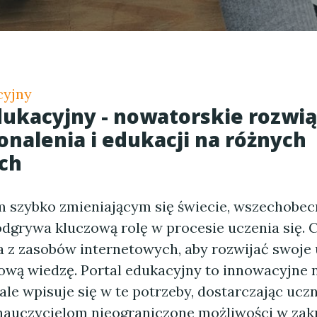
cyjny
dukacyjny - nowatorskie rozwi
onalenia i edukacji na różnych
ch
m szybko zmieniającym się świecie, wszechobec
odgrywa kluczową rolę w procesie uczenia się. 
a z zasobów internetowych, aby rozwijać swoje
ową wiedzę. Portal edukacyjny to innowacyjne n
le wpisuje się w te potrzeby, dostarczając ucz
nauczycielom nieograniczone możliwości w zak