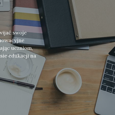
wijać swoje
nnowacyjne
zając uczniom,
sie edukacji na