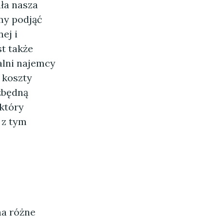
ała nasza
my podjąć
ej i
t także
alni najemcy
 koszty
zbędną
który
 z tym
a różne