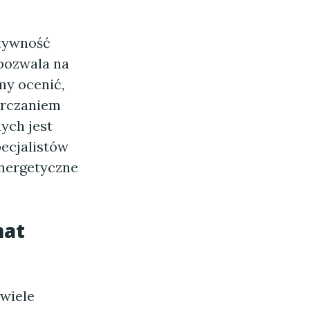
tywność
pozwala na
my ocenić,
arczaniem
ych jest
pecjalistów
energetyczne
mat
wiele