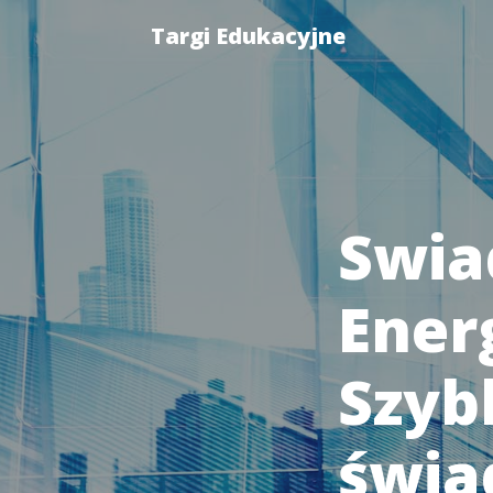
Targi Edukacyjne
Swia
Ener
Szyb
świa