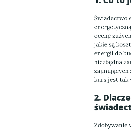
1. Co to
Świadectwo e
energetyczną
ocenę zużyci
jakie są kos
energii do b
niezbędna zar
zajmujących 
kurs jest tak
2. Dlacz
świadec
Zdobywanie w