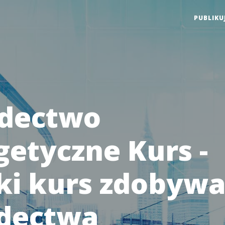
PUBLIKU
dectwo
getyczne Kurs -
ki kurs zdobywa
dectwa