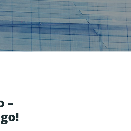
 –
go!