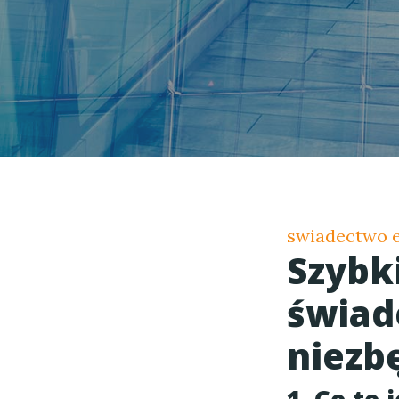
swiadectwo e
Szybk
świad
niezb