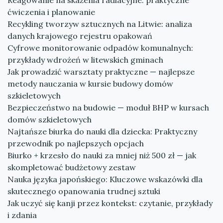
Reagowanie na skażenia radiacyjne: praktyczne
ćwiczenia i planowanie
Recykling tworzyw sztucznych na Litwie: analiza
danych krajowego rejestru opakowań
Cyfrowe monitorowanie odpadów komunalnych:
przykłady wdrożeń w litewskich gminach
Jak prowadzić warsztaty praktyczne — najlepsze
metody nauczania w kursie budowy domów
szkieletowych
Bezpieczeństwo na budowie — moduł BHP w kursach
domów szkieletowych
Najtańsze biurka do nauki dla dziecka: Praktyczny
przewodnik po najlepszych opcjach
Biurko + krzesło do nauki za mniej niż 500 zł — jak
skompletować budżetowy zestaw
Nauka języka japońskiego: Kluczowe wskazówki dla
skutecznego opanowania trudnej sztuki
Jak uczyć się kanji przez kontekst: czytanie, przykłady
i zdania