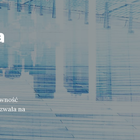
a
ywność
zwala na