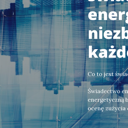
ener
niez
każd
Co to jest świ
Świadectwo en
energetyczną 
ocenę zużycia 