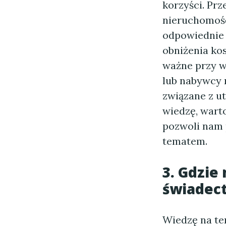
korzyści. Pr
nieruchomość
odpowiednie 
obniżenia ko
ważne przy w
lub nabywcy 
związane z u
wiedzę, wart
pozwoli nam 
tematem.
3. Gdzie
świadec
Wiedzę na te