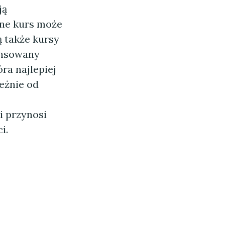
ją
ne kurs może
ą także kursy
wansowany
ra najlepiej
eżnie od
i przynosi
i.