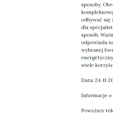
sposoby. Obec
kompleksową 
odbywać się z
dla specjali
sposób. Ważne
odpowiada na
wybranej for
energetycznyc
wiele korzyśc
Data: 24-11-2
Informacje o
Powyższy tekst