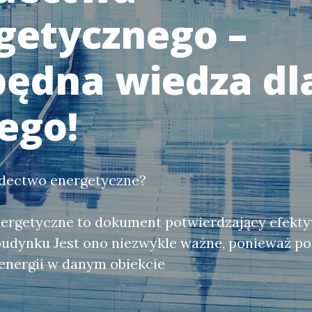
getycznego –
będna wiedza dl
ego!
adectwo energetyczne?
ergetyczne to dokument potwierdzający efekt
budynku Jest ono niezwykle ważne, ponieważ po
energii w danym obiekcie